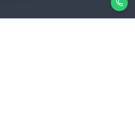
Artisan qualifié
Devis gratuit en 2 min
Signataire d'une charte qualité
Sur notre site ou par téléphone
Disponible 7j/7
Fourchette tarifaire fixe
De 06h à 22h, même le week-end
Prix juste sans frais cachés
Paiement après
intervention